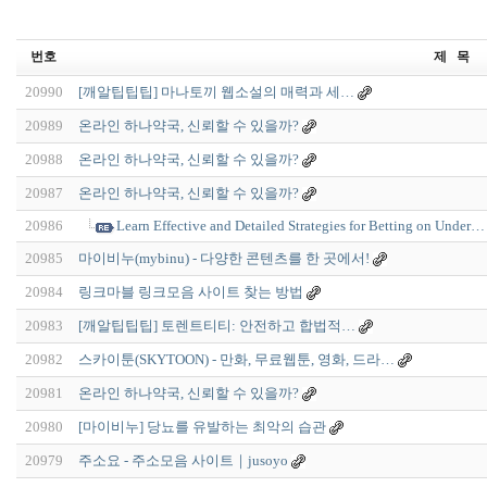
번호
제 목
20990
[깨알팁팁팁] 마나토끼 웹소설의 매력과 세…
20989
온라인 하나약국, 신뢰할 수 있을까?
20988
온라인 하나약국, 신뢰할 수 있을까?
20987
온라인 하나약국, 신뢰할 수 있을까?
20986
Learn Effective and Detailed Strategies for Betting on Under…
20985
마이비누(mybinu) - 다양한 콘텐츠를 한 곳에서!
20984
링크마블 링크모음 사이트 찾는 방법
20983
[깨알팁팁팁] 토렌트티티: 안전하고 합법적…
20982
스카이툰(SKYTOON) - 만화, 무료웹툰, 영화, 드라…
20981
온라인 하나약국, 신뢰할 수 있을까?
20980
[마이비누] 당뇨를 유발하는 최악의 습관
20979
주소요 - 주소모음 사이트｜jusoyo