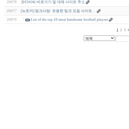
20978
코티비씨 바로가기 및 대체 사이트 주소
20977
[뉴토끼] 링크사랑: 유용한 링크 모음 사이트…
20976
List of the top 10 most handsome football players
2
3
1