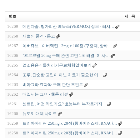
번호
제 목
16269
메벤다졸, 헝가리산 베목스(VERMOX) 정보 - 러시…
16268
재벌의 품격 - 툰코
16267
이버쥬브 - 이버멕틴 12mg x 100정 (구충제, 항바…
16266
"프로코밀 50mg 구매 관련 고민 1초 해결! 이 사…
16265
업소용음식물처리기무료체험알아보기
16264
조루, 단순한 고민이 아닌 치료가 필요한 이…
16263
비아그라 효과와 구매 판단 포인트
16262
매일서는 그녀 - 웹툰 리뷰
16261
센트립, 어떤 약인가요? 효능부터 부작용까지…
16260
뉴토끼 대체 사이트
16259
트리아자비린 250mg x 20정 (항바이러스제, RNA바…
16258
트리아자비린 250mg x 20정 (항바이러스제, RNA바…