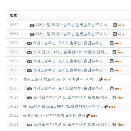
번호
19632
카지노알/카지노솔루션/슬롯솔루션/토지노/…
19631
카지노알/카지노솔루션/슬롯솔루션/토지노/…
19630
카지노솔루션 | 토지노솔루션 | 홀덤솔루션 | …
19629
[리치광고]ㅋr지노 솔루션/사이트홍보/상위노…
19628
카지노솔루션 | 토지노솔루션 | 홀덤솔루션 | …
19627
카지노솔루션 | 토지노솔루션 | 홀덤솔루션 | …
19626
먹는 코로나 치료제, 트리아자비린 - 러시아 …
19625
카지노솔루션 | 토지노솔루션 | 홀덤솔루션 | …
19624
[스타솔루션]ㅋr지노 솔루션/사이트홍보/상위…
19623
피나스테리드 5mg x 90정 (탈모방지제) 구매대…
19622
동네 파트너 - 유부녀와의 즐거운 만남
19621
[스타솔루션]ㅋr지노 솔루션/사이트홍보/상위…