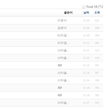
Total 20,772
글쓴이
날짜
조회
수분이
12-04
422
금분이
12-06
399
리치광…
12-09
384
리치광…
12-12
361
스타솔…
12-21
323
스타솔…
12-23
310
AD
12-25
307
스타솔…
12-26
307
스타솔…
12-24
306
AD
12-26
303
AD
12-26
302
스타솔…
12-27
302