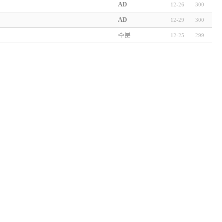
AD
12-26
300
AD
12-29
300
수분
12-25
299