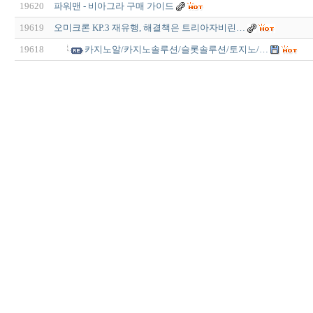
19620
파워맨 - 비아그라 구매 가이드
19619
오미크론 KP.3 재유행, 해결책은 트리아자비린…
19618
카지노알/카지노솔루션/슬롯솔루션/토지노/…