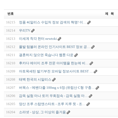
번호
제 목
16215
정품 씨알리스 수입처 정보 검색의 혁명! 이…
16214
우리TV
16213
이세계 착각 헌터 newtoki
16212
풀발 텀블러 온라인 인기사이트 BEST 정보 공…
16211
결혼하지 않으면 죽습니다 웹툰 다운
16210
후카다 에이미 조루 전문 아이템을 한눈에 비…
16209
아토목세틴 발기부전 모바일 정보사이트 BEST …
16208
태백 한국의 시알리스
16207
버목스 - 메벤다졸 100mg x 6정 (유럽산 C형 구충…
16206
감옥 실험 마나 토끼 우회접속 - 감옥 실험 마…
16205
양산 조루 스탑앤스타트 - 조루 지루 뜻 - 조…
16204
소라넷 - 상상, 그 이상의 즐거움