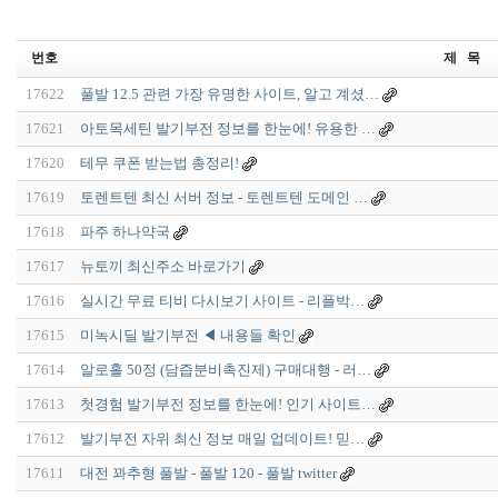
번호
제 목
17622
풀발 12.5 관련 가장 유명한 사이트, 알고 계셨…
17621
아토목세틴 발기부전 정보를 한눈에! 유용한 …
17620
테무 쿠폰 받는법 총정리!
17619
토렌트텐 최신 서버 정보 - 토렌트텐 도메인 …
17618
파주 하나약국
17617
뉴토끼 최신주소 바로가기
17616
실시간 무료 티비 다시보기 사이트 - 리플박…
17615
미녹시딜 발기부전 ◀ 내용들 확인
17614
알로홀 50정 (담즙분비촉진제) 구매대행 - 러…
17613
첫경험 발기부전 정보를 한눈에! 인기 사이트…
17612
발기부전 자위 최신 정보 매일 업데이트! 믿…
17611
대전 꽈추형 풀발 - 풀발 120 - 풀발 twitter