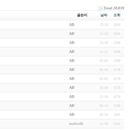
Total 20,819
글쓴이
날짜
조회
AD
12-23
1205
AD
12-23
1201
AD
11-10
1196
AD
11-21
1196
AD
01-02
1180
AD
01-14
1178
AD
01-02
1176
AD
11-10
1175
AD
11-10
1174
AD
01-14
1166
AD
01-14
1165
seafoodk
11-19
1162