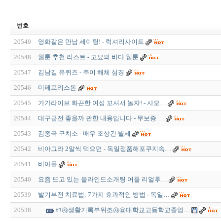
번호
20549
영화같은 만남 세이팅! - 럭셔리사이트
20548
웹툰 추천 리스트 - 고요의 바다 웹툰
20547
김남길 유퀴즈 - 주이 해체 심경
20546
미페프리스톤
20545
가가라이브 화끈한 여성 꼬셔서 놀자! - 사모…
20544
대구급전 좋을까 관한 내용입니다 - 무보증 …
20543
김종국 구치소 - 배우 조상건 별세
20542
비아그라 2알씩 먹으면 - 독일정품해포쿠지속…
20541
비아몰
20540
요즘 뜨고 있는 블라인드소개팅 어플 리얼후…
20539
발기부전 치료법: 7가지 효과적인 방법 - 독일…
20538
ㅲ㉶생활기록부위조㉶㉬대학교고등학교졸업…