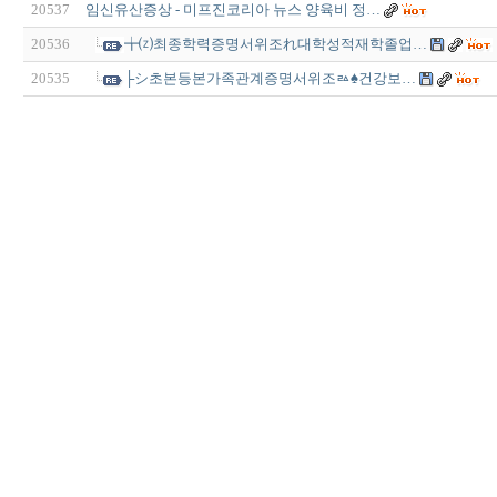
20537
임신유산증상 - 미프진코리아 뉴스 양육비 정…
20536
╈⒵최종학력증명서위조れ대학성적재학졸업…
20535
├シ초본등본가족관계증명서위조ㅬ♠건강보…