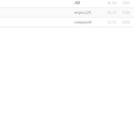
AD
01-14
1161
tropico26
03-13
1156
comaster6
12-11
1153