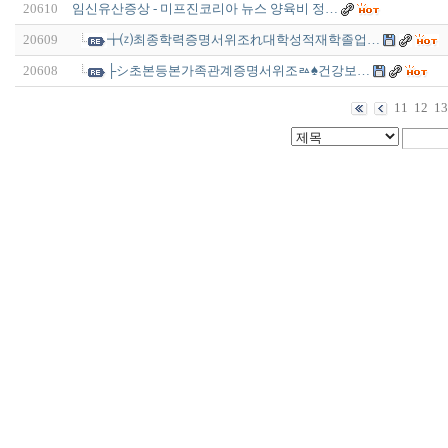
20610
임신유산증상 - 미프진코리아 뉴스 양육비 정…
20609
╈⒵최종학력증명서위조れ대학성적재학졸업…
20608
├シ초본등본가족관계증명서위조ㅬ♠건강보…
11
12
13