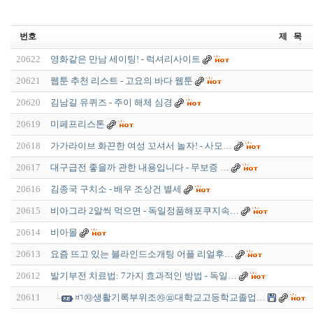
번호
제 목
20622
영화같은 만남 세이팅! - 럭셔리사이트
20621
웹툰 추천 리스트 - 고요의 바다 웹툰
20620
김남길 유퀴즈 - 주이 해체 심경
20619
미페프리스톤
20618
가가라이브 화끈한 여성 꼬셔서 놀자! - 사모…
20617
대구급전 좋을까 관한 내용입니다 - 무보증 …
20616
김종국 구치소 - 배우 조상건 별세
20615
비아그라 2알씩 먹으면 - 독일정품해포쿠지속…
20614
비아몰
20613
요즘 뜨고 있는 블라인드소개팅 어플 리얼후…
20612
발기부전 치료법: 7가지 효과적인 방법 - 독일…
20611
ㅲ㉶생활기록부위조㉶㉬대학교고등학교졸업…