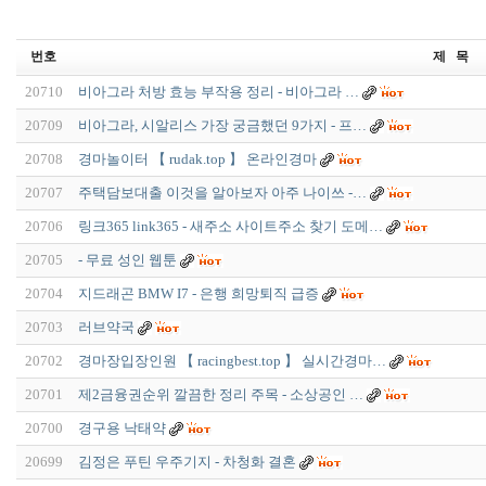
번호
제 목
20710
비아그라 처방 효능 부작용 정리 - 비아그라 …
20709
비아그라, 시알리스 가장 궁금했던 9가지 - 프…
20708
경마놀이터 【 rudak.top 】 온라인경마
20707
주택담보대출 이것을 알아보자 아주 나이쓰 -…
20706
링크365 link365 - 새주소 사이트주소 찾기 도메…
20705
- 무료 성인 웹툰
20704
지드래곤 BMW I7 - 은행 희망퇴직 급증
20703
러브약국
20702
경마장입장인원 【 racingbest.top 】 실시간경마…
20701
제2금융권순위 깔끔한 정리 주목 - 소상공인 …
20700
​경구용 낙태약
20699
김정은 푸틴 우주기지 - 차청화 결혼