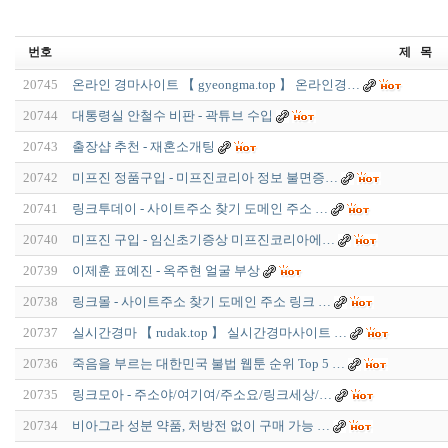
번호
제 목
20745
온라인 경마사이트 【 gyeongma.top 】 온라인경…
20744
대통령실 안철수 비판 - 곽튜브 수입
20743
출장샵 추천 - 재혼소개팅
20742
미프진 정품구입 - 미프진코리아 정보 불면증…
20741
링크투데이 - 사이트주소 찾기 도메인 주소 …
20740
미프진 구입 - 임신초기증상 미프진코리아에…
20739
이제훈 표예진 - 옥주현 얼굴 부상
20738
링크몰 - 사이트주소 찾기 도메인 주소 링크 …
20737
실시간경마 【 rudak.top 】 실시간경마사이트 …
20736
죽음을 부르는 대한민국 불법 웹툰 순위 Top 5 …
20735
링크모아 - 주소야/여기여/주소요/링크세상/…
20734
비아그라 성분 약품, 처방전 없이 구매 가능 …