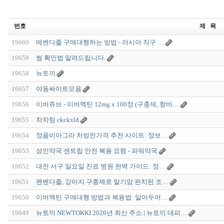
번호
제 목
19660
메벤다졸 구매대행하는 방법 - 러시아 직구 …
19659
썸 확인법 알려드립니다.
19658
뉴토끼
19657
야동싸이트모음
19656
이버쥬브 - 이버멕틴 12mg x 100정 (구충제, 항바…
19655
차차팅 ckckxld
19654
정품비아그라 처방전가격 추천 사이트: 정보…
19653
성인약국 센트립 안전 복용 요령 - 파워약국
19652
대전 서구 일요일 진료 병원 완벽 가이드: 정…
19651
펜벤다졸, 강아지 구충제로 말기암 완치된 조…
19650
이버멕틴 구매대행 방법과 복용법: 알아두어…
19649
뉴토끼 NEWTOKKI 2026년 최신 주소 | 뉴토끼 대피…