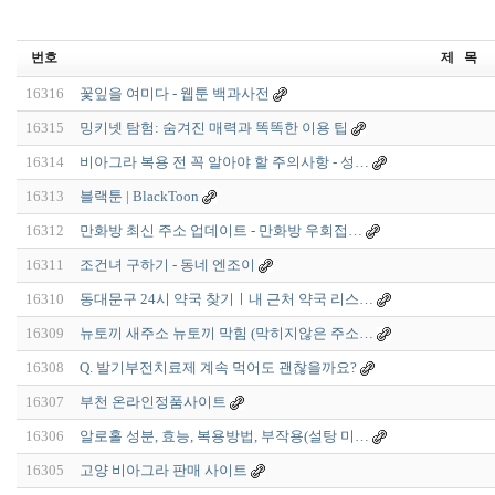
번호
제 목
16316
꽃잎을 여미다 - 웹툰 백과사전
16315
밍키넷 탐험: 숨겨진 매력과 똑똑한 이용 팁
16314
비아그라 복용 전 꼭 알아야 할 주의사항 - 성…
16313
블랙툰 | BlackToon
16312
만화방 최신 주소 업데이트 - 만화방 우회접…
16311
조건녀 구하기 - 동네 엔조이
16310
동대문구 24시 약국 찾기ㅣ내 근처 약국 리스…
16309
뉴토끼 새주소 뉴토끼 막힘 (막히지않은 주소…
16308
Q. 발기부전치료제 계속 먹어도 괜찮을까요?
16307
부천 온라인정품사이트
16306
알로홀 성분, 효능, 복용방법, 부작용(설탕 미…
16305
고양 비아그라 판매 사이트