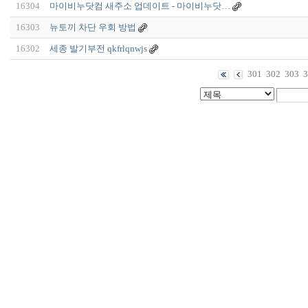
16304
마이비누닷컴 새주소 업데이트 - 마이비누닷…
16303
뉴토끼 차단 우회 방법
16302
세종 발기부전 qkfrlqnwjs
301
302
303
3