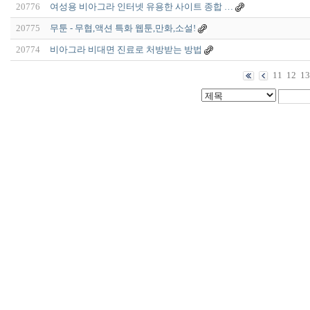
20776
여성용 비아그라 인터넷 유용한 사이트 종합 …
20775
무툰 - 무협,액션 특화 웹툰,만화,소설!
20774
비아그라 비대면 진료로 처방받는 방법
11
12
13