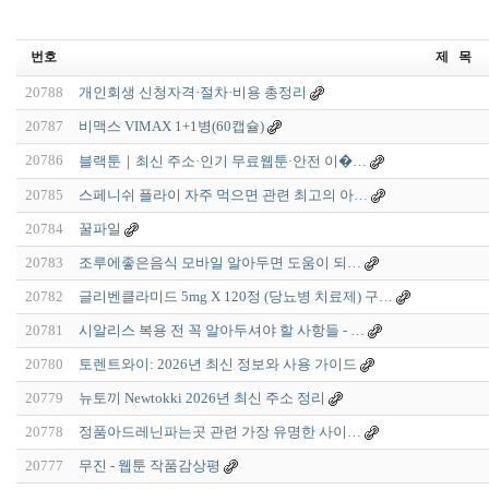
번호
제 목
20788
개인회생 신청자격·절차·비용 총정리
20787
비맥스 VIMAX 1+1병(60캡슐)
20786
블랙툰｜최신 주소·인기 무료웹툰·안전 이�…
20785
스페니쉬 플라이 자주 먹으면 관련 최고의 아…
20784
꿀파일
20783
조루에좋은음식 모바일 알아두면 도움이 되…
20782
글리벤클라미드 5mg X 120정 (당뇨병 치료제) 구…
20781
시알리스 복용 전 꼭 알아두셔야 할 사항들 - …
20780
토렌트와이: 2026년 최신 정보와 사용 가이드
20779
뉴토끼 Newtokki 2026년 최신 주소 정리
20778
정품아드레닌파는곳 관련 가장 유명한 사이…
20777
무진 - 웹툰 작품감상평