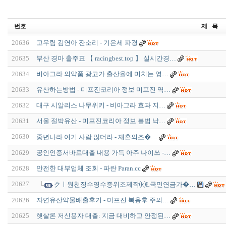
번호
제 목
20636
고우림 김연아 잔소리 - 기은세 파경
20635
부산 경마 출주표 【 racingbest.top 】 실시간경…
20634
비아그라 의약품 광고가 출산율에 미치는 영…
20633
유산하는방법 - 미프진코리아 정보 미프진 역…
20632
대구 시알리스 나무위키 - 비아그라 효과 지…
20631
서울 절박유산 - 미프진코리아 정보 불법 낙…
20630
중년나라 여기 사람 많더라 - 재­혼­의­조­�…
20629
공인인증서바로대출 내용 가득 아주 나이쓰 -…
20628
안전한 대부업체 조회 - 파란 Paran.cc
20627
クㅣ원천징수영수증위조제작⒦Ł국민연금가�…
20626
자연유산약물배출후기 - 미프진 복용후 주의…
20625
햇살론 저신용자 대출: 지금 대비하고 안정된…